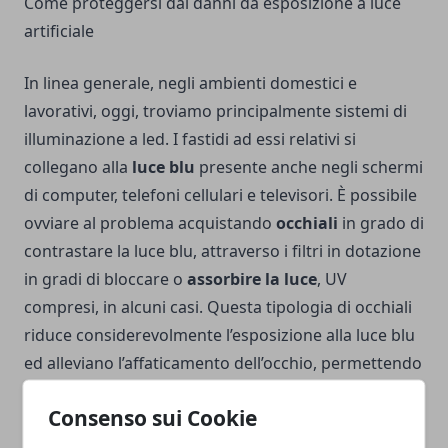
Come proteggersi dai danni da esposizione a luce
artificiale
In linea generale, negli ambienti domestici e
lavorativi, oggi, troviamo principalmente sistemi di
illuminazione a led. I fastidi ad essi relativi si
collegano alla
luce blu
presente anche negli schermi
di computer, telefoni cellulari e televisori. È possibile
ovviare al problema acquistando
occhiali
in grado di
contrastare la luce blu, attraverso i filtri in dotazione
in gradi di bloccare o
assorbire la luce
, UV
compresi, in alcuni casi. Questa tipologia di occhiali
riduce considerevolmente l’esposizione alla luce blu
ed alleviano l’affaticamento dell’occhio, permettendo
anche a chi lavora di notte di mantenere la propria
Consenso sui Cookie
vista in salute e di
evitare disturbi del sonno
anche
particolarmente tediosi e problematici sul lungo