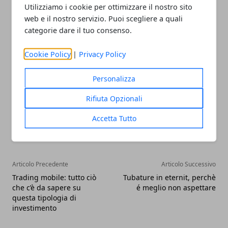
Utilizziamo i cookie per ottimizzare il nostro sito
periodo. Per tutto il resto, valgono le solite
web e il nostro servizio. Puoi scegliere a quali
raccomandazioni, come esporsi il più possibile alla
categorie dare il tuo consenso.
luce naturale sia in casa che uscendo.
Cookie Policy
|
Privacy Policy
Personalizza
Rifiuta Opzionali
Facebook
Twitter
Whatsapp
Accetta Tutto
Articolo Precedente
Articolo Successivo
Trading mobile: tutto ciò
Tubature in eternit, perchè
che c’è da sapere su
é meglio non aspettare
questa tipologia di
investimento