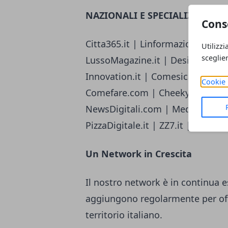
NAZIONALI E SPECIALIZZATE
Cons
Citta365.it | Linformazione.com | R
Utilizzi
sceglie
LussoMagazine.it | Design-Italia.i
Innovation.it | Comesicalcola.it 
Cookie 
Comefare.com | CheekyMag.it | 
NewsDigitali.com | MediaeSocieta
PizzaDigitale.it | ZZ7.it | Ideaz
Un Network in Crescita
Il nostro network è in continua 
aggiungono regolarmente per off
territorio italiano.