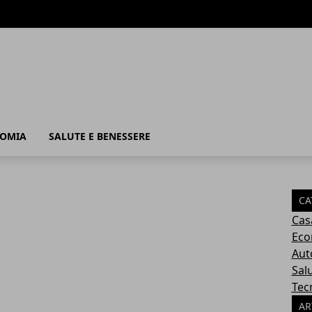
OMIA
SALUTE E BENESSERE
CA
Cas
Eco
Aut
Sal
Tec
AR